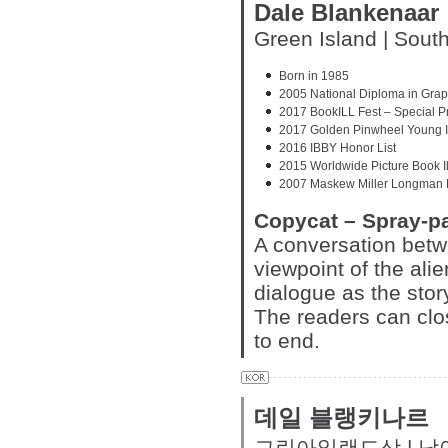
Dale Blankenaar
Green Island | South
Born in 1985
2005 National Diploma in Grap
2017 BookILL Fest – Special P
2017 Golden Pinwheel Young Il
2016 IBBY Honor List
2015 Worldwide Picture Book Il
2007 Maskew Miller Longman Lit
Copycat – Spray-p
A conversation betwe
viewpoint of the ali
dialogue as the stor
The readers can clos
to end.
데일 블랭키나르
그린아일랜드상 | 